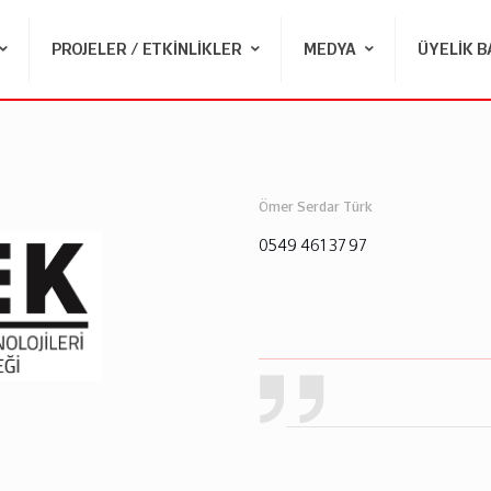
PROJELER / ETKINLIKLER
MEDYA
ÜYELIK 
Ömer Serdar Türk
0549 461 37 97