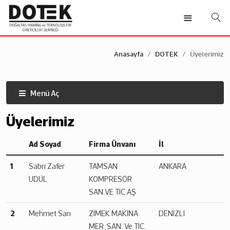
Anasayfa
DOTEK
Üyelerimiz
Menü Aç
Üyelerimiz
Ad Soyad
Firma Ünvanı
İl
1
Sabri Zafer
TAMSAN
ANKARA
UDÜL
KOMPRESÖR
SAN.VE TİC.AŞ
2
Mehmet Sarı
ZİMEK MAKİNA
DENİZLİ
MER. SAN. Ve TİC.