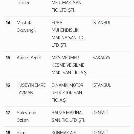
Dilmen
MER. MAK. SAN.
TİC. LTD. ŞTİ.
14
Mustafa
ERBA
İSTANBUL
Okuyangil
MÜHENDİSLİK
MAKİNA SAN. TİC.
LTD. ŞTİ.
15
Ahmet Yener
MKS MERMER
SAKARYA
KESME VE SİLME
MAK. SAN. TİC. A.Ş.
16
HÜSEYİN EMRE
DİNAMİK MOTOR
İSTANBUL
TAVMAN
REDÜKTÖR SAN
TİC. A.Ş.
17
Süleyman
BARZA MAKİNA
DENİZLİ
Özkan
SAN. TİC. LTD. ŞTİ.
18
Hilmi
KONMAK A.Ş.
DENİZLİ