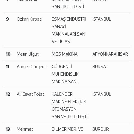
SAN. TİC. LTD. ŞTİ
9
Özkan Kırbacı
ESMAŞ ENDÜSTRİ
İSTANBUL
SANAYİ
MAKİNALARI SAN
VE TİC AŞ
10
Metin Ülgüt
MGS MAKİNA
AFYONKARAHİSAR
11
Ahmet Gürgenli
GÜRGENLİ
BURSA
MÜHENDİSLİK
MAKİNA SAN.
12
Ali Cevat Polat
KALENDER
İSTANBUL
MAKİNE ELEKTRİK
OTOMASYON
SAN.VE TİC.LTD.ŞTİ
13
Mehmet
DİLMER MER. VE
BURDUR