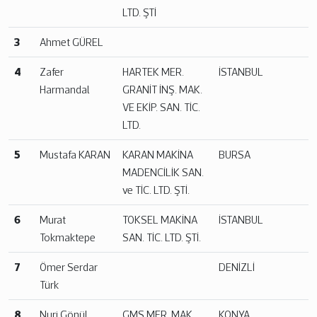
LTD. ŞTİ
3
Ahmet GÜREL
4
Zafer
HARTEK MER.
İSTANBUL
Harmandal
GRANİT İNŞ. MAK.
VE EKİP. SAN. TİC.
LTD.
5
Mustafa KARAN
KARAN MAKİNA
BURSA
MADENCİLİK SAN.
ve TİC. LTD. ŞTİ.
6
Murat
TOKSEL MAKİNA
İSTANBUL
Tokmaktepe
SAN. TİC. LTD. ŞTİ.
7
Ömer Serdar
DENİZLİ
Türk
8
Nuri Gönül
GMS MER. MAK.
KONYA