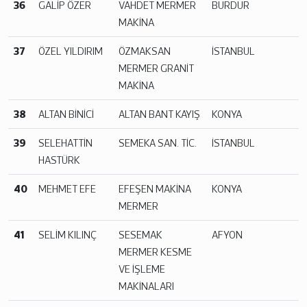
36
GALİP ÖZER
VAHDET MERMER
BURDUR
MAKİNA
37
ÖZEL YILDIRIM
ÖZMAKSAN
İSTANBUL
MERMER GRANİT
MAKİNA
38
ALTAN BİNİCİ
ALTAN BANT KAYIŞ
KONYA
39
SELEHATTİN
SEMEKA SAN. TİC.
İSTANBUL
HASTÜRK
40
MEHMET EFE
EFEŞEN MAKİNA
KONYA
MERMER
41
SELİM KILINÇ
SESEMAK
AFYON
MERMER KESME
VE İŞLEME
MAKİNALARI