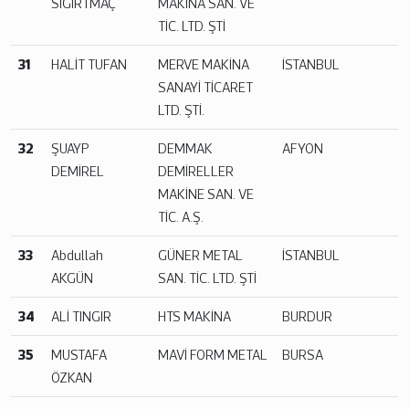
SIĞIRTMAÇ
MAKİNA SAN. VE
TİC. LTD. ŞTİ
31
HALİT TUFAN
MERVE MAKİNA
İSTANBUL
SANAYİ TİCARET
LTD. ŞTİ.
32
ŞUAYP
DEMMAK
AFYON
DEMİREL
DEMİRELLER
MAKİNE SAN. VE
TİC. A.Ş.
33
Abdullah
GÜNER METAL
İSTANBUL
AKGÜN
SAN. TİC. LTD. ŞTİ
34
ALİ TINGIR
HTS MAKİNA
BURDUR
35
MUSTAFA
MAVİ FORM METAL
BURSA
ÖZKAN