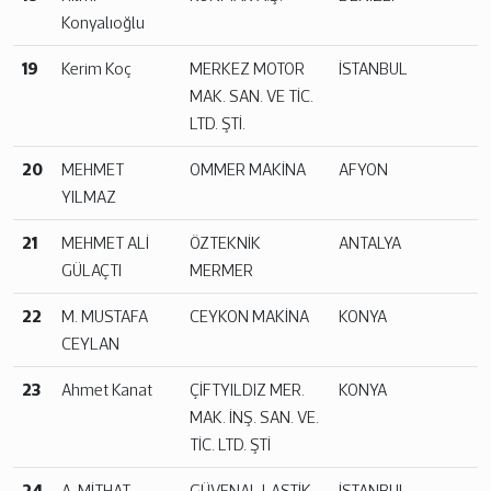
Konyalıoğlu
19
Kerim Koç
MERKEZ MOTOR
İSTANBUL
MAK. SAN. VE TİC.
LTD. ŞTİ.
20
MEHMET
OMMER MAKİNA
AFYON
YILMAZ
21
MEHMET ALİ
ÖZTEKNİK
ANTALYA
GÜLAÇTI
MERMER
22
M. MUSTAFA
CEYKON MAKİNA
KONYA
CEYLAN
23
Ahmet Kanat
ÇİFTYILDIZ MER.
KONYA
MAK. İNŞ. SAN. VE.
TİC. LTD. ŞTİ
24
A. MİTHAT
GÜVENAL LASTİK
İSTANBUL