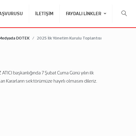
BAŞVURUSU
İLETIŞIM
FAYDALI LINKLER
Medyada DOTEK
2025 İlk Yönetim Kurulu Toplantısı
TICI başkanlığında 7 Şubat Cuma Günü yılın ilk
nan Kararların sektörümüze hayırlı olmasını dileriz.