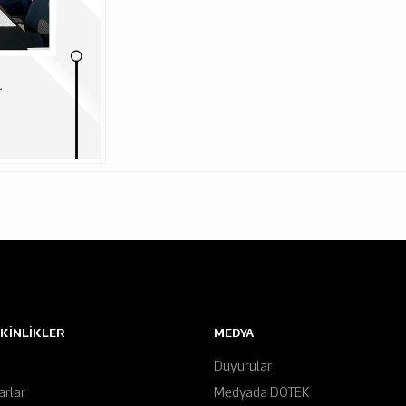
TKINLIKLER
MEDYA
Duyurular
arlar
Medyada DOTEK